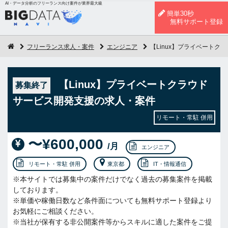
AI・データ分析のフリーランス向け案件が業界最大級
簡単30秒
無料サポート登録
フリーランス求人・案件
エンジニア
【Linux】プライベート
【Linux】プライベートクラウド
募集終了
サービス開発支援の求人・案件
リモート・常駐 併用
〜¥600,000
/月
エンジニア
リモート・常駐 併用
東京都
IT・情報通信
※本サイトでは募集中の案件だけでなく過去の募集案件を掲載
しております。
※単価や稼働日数など条件面についても無料サポート登録より
お気軽にご相談ください。
※当社が保有する非公開案件等からスキルに適した案件をご提