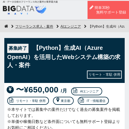
AI・データ分析のフリーランス向け案件が業界最大級
簡単30秒
無料サポート登録
フリーランス求人・案件
AIエンジニア
【Python】生成AI（Az
【Python】生成AI（Azure
募集終了
OpenAI）を活用したWebシステム構築の求
人・案件
リモート・常駐 併用
〜¥650,000
/月
AIエンジニア
リモート・常駐 併用
東京都
IT・情報通信
※本サイトでは募集中の案件だけでなく過去の募集案件を掲載
しております。
※単価や稼働日数など条件面についても無料サポート登録より
お気軽にご相談ください。