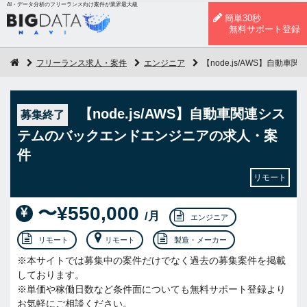
AI・データ分析のフリーランス向け案件が業界最大級
簡単30秒
無料サポート登録
フリーランス求人・案件
エンジニア
【node.js/AWS】自
【node.js/AWS】自動車関連シス
募集終了
テムのバックエンドエンジニアの求人・案
件
リモート
〜¥550,000
/月
エンジニア
リモート
リモート
製造・メーカー
※本サイトでは募集中の案件だけでなく過去の募集案件を掲載
しております。
※単価や稼働日数など条件面についても無料サポート登録より
お気軽にご相談ください。