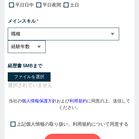
平日日中
平日夜間
土日
メインスキル
経歴書 5MBまで
ファイルを選択
当社の
個人情報保護方針
および
利用規約
に同意の上、送信して
ください。
上記個人情報の取り扱い、利用規約について同意する
I
f