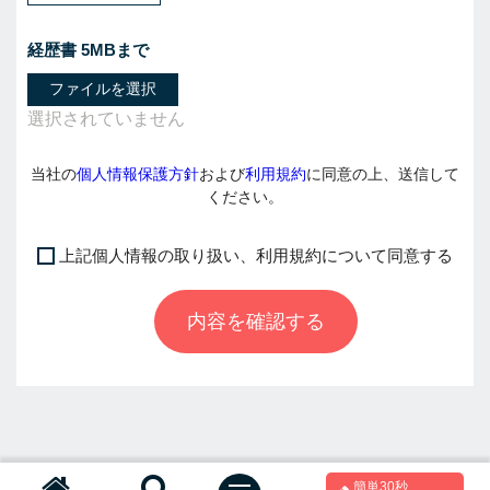
経歴書 5MBまで
ファイルを選択
当社の
個人情報保護方針
および
利用規約
に同意の上、送信して
ください。
上記個人情報の取り扱い、利用規約について同意する
I
f
内容を確認する
y
o
u
a
r
e
a
簡単30秒