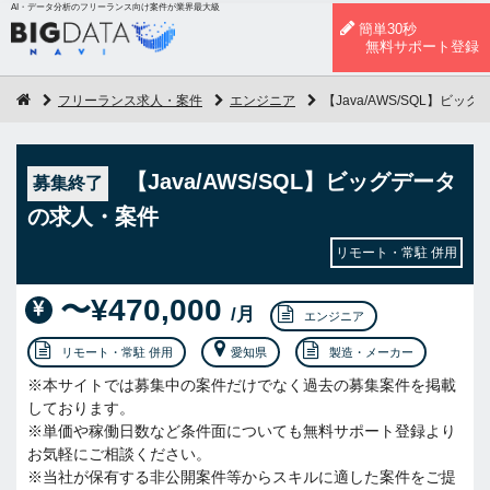
AI・データ分析のフリーランス向け案件が業界最大級
簡単30秒
無料サポート登録
フリーランス求人・案件
エンジニア
【Java/AWS/SQL】ビ
【Java/AWS/SQL】ビッグデータ
募集終了
の求人・案件
リモート・常駐 併用
〜¥470,000
/月
エンジニア
リモート・常駐 併用
愛知県
製造・メーカー
※本サイトでは募集中の案件だけでなく過去の募集案件を掲載
しております。
※単価や稼働日数など条件面についても無料サポート登録より
お気軽にご相談ください。
※当社が保有する非公開案件等からスキルに適した案件をご提