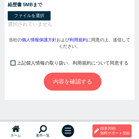
経歴書 5MBまで
ファイルを選択
当社の
個人情報保護方針
および
利用規約
に同意の上、送信して
ください。
上記個人情報の取り扱い、利用規約について同意する
I
f
内容を確認する
y
o
u
a
r
e
a
簡単30秒
h
t
無料サポート登録
ホーム
案件一覧
o
u