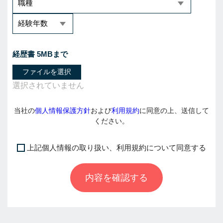
経歴書 5MBまで
ファイルを選択
当社の
個人情報保護方針
および
利用規約
に同意の上、送信して
ください。
上記個人情報の取り扱い、利用規約について同意する
I
f
内容を確認する
y
o
u
a