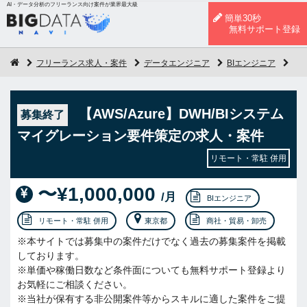
AI・データ分析のフリーランス向け案件が業界最大級
簡単30秒
無料サポート登録
フリーランス求人・案件
データエンジニア
BIエンジニア
【A
【AWS/Azure】DWH/BIシステム
募集終了
マイグレーション要件策定の求人・案件
リモート・常駐 併用
〜¥1,000,000
/月
BIエンジニア
リモート・常駐 併用
東京都
商社・貿易・卸売
※本サイトでは募集中の案件だけでなく過去の募集案件を掲載
しております。
※単価や稼働日数など条件面についても無料サポート登録より
お気軽にご相談ください。
※当社が保有する非公開案件等からスキルに適した案件をご提