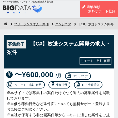
AI・データ分析のフリーランス向け案件が業界最大級
簡単30秒
無料サポート登録
フリーランス求人・案件
エンジニア
【C#】放送システム開発の
【C#】放送システム開発の求人・
募集終了
案件
リモート・常駐 併用
〜¥600,000
/月
エンジニア
リモート・常駐 併用
神奈川県
IT・情報通信
※本サイトでは募集中の案件だけでなく過去の募集案件を掲載
しております。
※単価や稼働日数など条件面についても無料サポート登録より
お気軽にご相談ください。
※当社が保有する非公開案件等からスキルに適した案件をご提