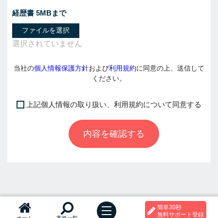
経歴書 5MBまで
ファイルを選択
当社の
個人情報保護方針
および
利用規約
に同意の上、送信して
ください。
上記個人情報の取り扱い、利用規約について同意する
I
f
内容を確認する
y
o
u
a
r
e
a
簡単30秒
h
t
無料サポート登録
ホーム
案件一覧