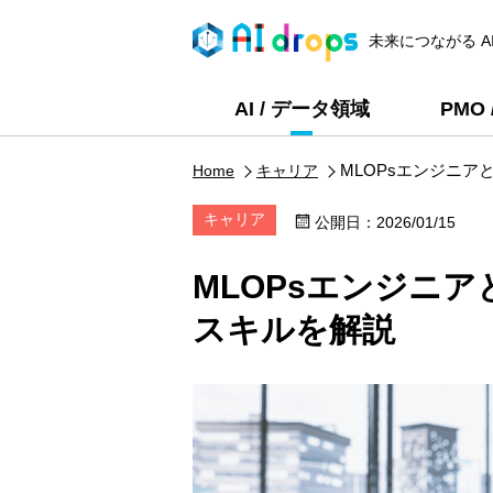
未来につながる A
AI / データ領域
PMO
MLOPsエンジニ
Home
キャリア
キャリア
公開日：
2026/01/15
MLOPsエンジニ
【Python】生成AIソリューション活用にお
る顧客伴走支援エンジニアの求人・案件
スキルを解説
〜 ¥720,000 /月
[稼働形態] ：リモート・常駐 併用