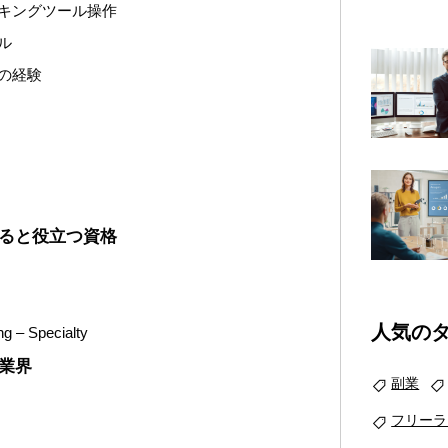
キングツール操作
ル
の経験
いると役立つ資格
人気の
g – Specialty
る業界
副業
フリーラ