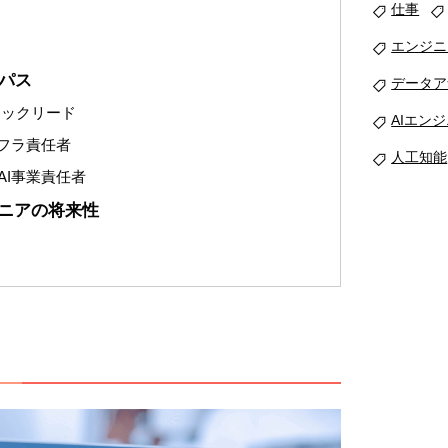
仕事
エンジニ
アパス
データア
テックリード
AIエン
フラ責任者
人工知能
I事業責任者
ジニアの将来性