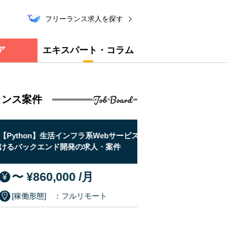
フリーランス求人を探す
ア
エキスパート・コラム
Job Board
ランス案件
thon】生活インフラ系Webサービスにお
【BI】自動車流通企業
ックエンド開発の求人・案件
築支援の求人・案件
 ¥860,000 /月
〜 ¥850,00
稼働形態] ：フルリモート
[稼働形態] ：リ