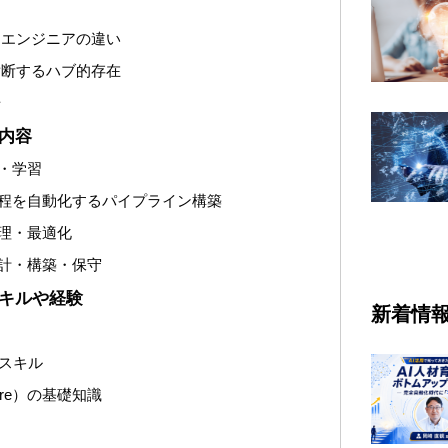
由
習エンジニアの違い
横断するハブ的存在
場
事内容
・学習
程を自動化するパイプライン構築
理・最適化
計・構築・保守
スキルや経験
新着情
グスキル
ure）の基礎知識