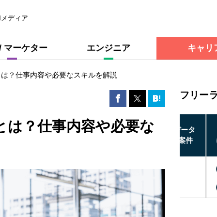
Iメディア
 / マーケター
エンジニア
キャリ
アとは？仕事内容や必要なスキルを解説
フリー
アとは？仕事内容や必要な
け
【Python】モビリティ事業者におけるデータ
【Py
整備・AIエージェント構築支援の求人・案件
けるバ
〜 ¥1,000,000 /月
〜
[稼働形態] ：リモート・常駐 併用
[