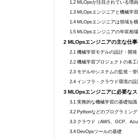
1.2
MLOpsが注目されている理
1.3
MLOpsエンジニアと機械学
1.4
MLOpsエンジニアは領域を
1.5
MLOpsエンジニアの年収相
2
MLOpsエンジニアの主な仕
2.1
機械学習モデルの設計・開発
2.2
機械学習プロジェクトの各工
2.3
モデルやシステムの監視・管
2.4
インフラ・クラウド環境の設
3
MLOpsエンジニアに必要な
3.1
実務的な機械学習の基礎知識
3.2
Pythonなどのプログラミン
3.3
クラウド（AWS、GCP、Az
3.4
DevOpsツールの基礎