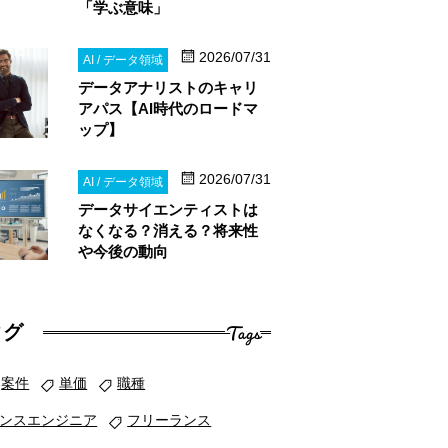
「学ぶ意味」
2026/07/31
AI / データ領域
データアナリストのキャリ
アパス【AI時代のロードマ
ップ】
2026/07/31
AI / データ領域
データサイエンティストは
なくなる？消える？将来性
や今後の動向
Tags
タグ
案件
単価
職種
ンスエンジニア
フリーランス