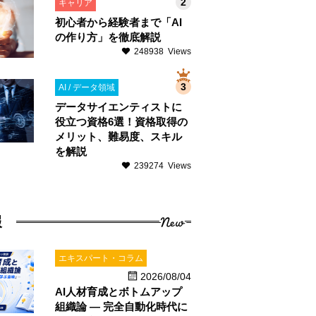
キャリア
初心者から経験者まで「AI
の作り方」を徹底解説
248938 Views
AI / データ領域
データサイエンティストに
役立つ資格6選！資格取得の
メリット、難易度、スキル
を解説
239274 Views
New
報
エキスパート・コラム
2026/08/04
AI人材育成とボトムアップ
組織論 ― 完全自動化時代に