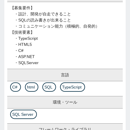
【募集要件】
・設計、開発が自走できること
・SQLの読み書きが出来ること
・コミュニケーション能力（積極的、自発的）
【技術要素】
・TypeScript
・HTML5
・C#
・ASP.NET
・SQLServer
言語
C#
html
SQL
TypeScript
環境・ツール
SQL Server
フレームワーク・ライブラリ