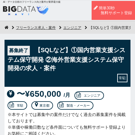
AI・データ分析のフリーランス向け案件が業界最大級
簡単30秒
無料サポート登録
フリーランス求人・案件
エンジニア
【SQLなど】①国内営業支
【SQLなど】①国内営業支援シス
募集終了
テム保守開発 ②海外営業支援システム保守
開発の求人・案件
常駐
〜¥650,000
/月
エンジニア
常駐
東京都
製造・メーカー
※本サイトでは募集中の案件だけでなく過去の募集案件を掲載
しております。
※単価や稼働日数など条件面についても無料サポート登録より
お気軽にご相談ください。