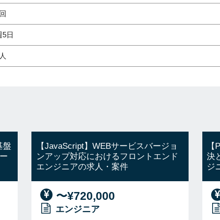
2回
週5日
1人
基盤
【JavaScript】WEBサービスバージョ
【
ー
ンアップ対応におけるフロントエンド
決
エンジニアの求人・案件
ジ
〜¥720,000
エンジニア