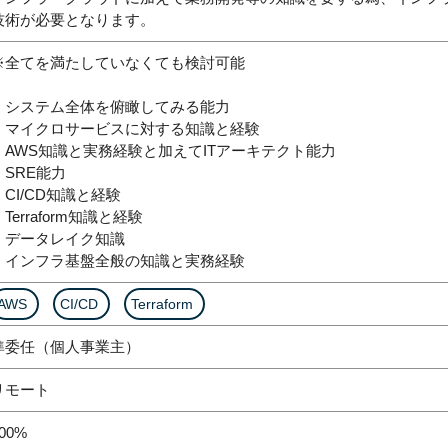
技術が必要となります。
※全てを満たしていなくても検討可能
・システム全体を俯瞰してみる能力
・マイクロサービスに対する知識と経験
・AWS知識と実務経験と加えてITアーキテクト能力
・SRE能力
・CI/CD知識と経験
・Terraform知識と経験
・データレイク知識
・インフラ基盤全般の知識と実務経験
AWS
CI/CD
Terraform
準委任（個人事業主）
リモート
00%