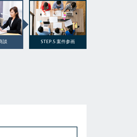
STEP.5
商談
案件参画