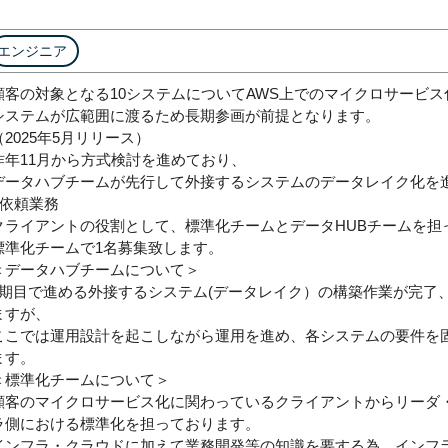
エンジニア
顧客の対象となる10システムについてAWS上でのマイクロサービ
システムが広範囲に渡るため長期参画が前提となります。
（2025年5月リリース）
昨年11月から方式検討を進めており、
データハブチームが先行して外接するシステムのデータレイク化を
■依頼業務
クライアントの役割として、標準化チームとデータHUBチームを担っ
標準化チームで1名募集致します。
＜データハブチームについて＞
1期目で進める外接するシステム(データレイク）の構築作業が完了
ますが、
ここでは運用設計を起こしながら運用を進め、各システムの要件を
ます。
＜標準化チームについて＞
顧客のマイクロサービス化に関わっているクライアントからリーダ
ラ側における標準化を担っております。
インフラ・クラウドに加えて業務開発等の知識を要する為、インフラ