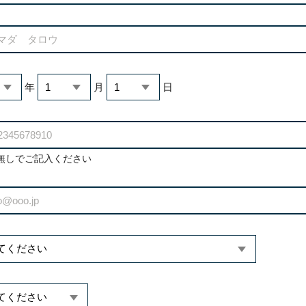
年
月
日
無しでご記入ください