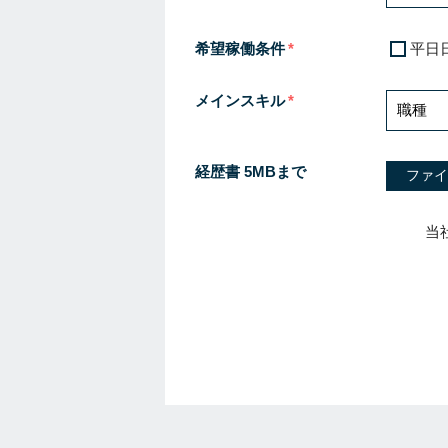
希望稼働条件
平日
メインスキル
経歴書 5MBまで
ファイ
当
I
f
y
o
u
a
r