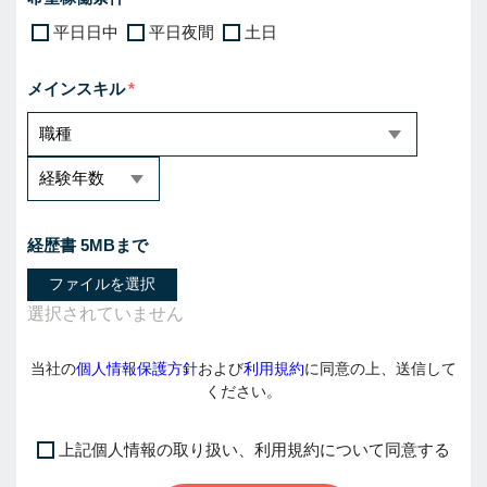
平日日中
平日夜間
土日
メインスキル
経歴書 5MBまで
ファイルを選択
当社の
個人情報保護方針
および
利用規約
に同意の上、送信して
ください。
上記個人情報の取り扱い、利用規約について同意する
I