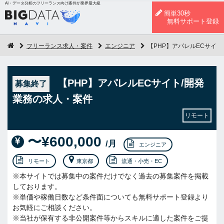
AI・データ分析のフリーランス向け案件が業界最大級
簡単30秒
無料サポート登録
フリーランス求人・案件
エンジニア
【PHP】アパレルECサイト
【PHP】アパレルECサイト/開発
募集終了
業務の求人・案件
リモート
〜¥600,000
/月
エンジニア
リモート
東京都
流通・小売・EC
※本サイトでは募集中の案件だけでなく過去の募集案件を掲載
しております。
※単価や稼働日数など条件面についても無料サポート登録より
お気軽にご相談ください。
※当社が保有する非公開案件等からスキルに適した案件をご提