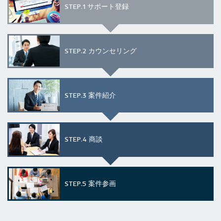
STEP.1
サポート登録
STEP.2
カウンセリング
STEP.3
案件紹介
STEP.4
商談
STEP.5
案件参画