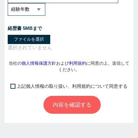
経歴書 5MBまで
ファイルを選択
当社の
個人情報保護方針
および
利用規約
に同意の上、送信して
ください。
上記個人情報の取り扱い、利用規約について同意する
I
f
内容を確認する
y
o
u
a
r