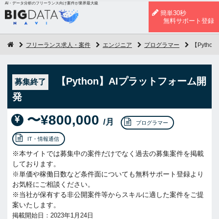
AI・データ分析のフリーランス向け案件が業界最大級
簡単30秒
無料サポート登録
フリーランス求人・案件
エンジニア
プログラマー
【Pyth
【Python】AIプラットフォーム開
募集終了
発
〜¥800,000
/月
プログラマー
IT・情報通信
※本サイトでは募集中の案件だけでなく過去の募集案件を掲載
しております。
※単価や稼働日数など条件面についても無料サポート登録より
お気軽にご相談ください。
※当社が保有する非公開案件等からスキルに適した案件をご提
案いたします。
掲載開始日：2023年1月24日