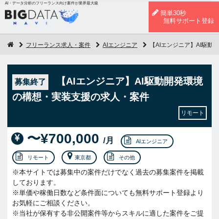
AI・データ分析のフリーランス向け案件が業界最大級
簡単30秒
無料サポート登録
フリーランス求人・案件
AIエンジニア
【AIエンジニア】AI駆
【AIエンジニア】AI駆動開発環境
募集終了
の構想・実装支援の求人・案件
リモート
〜¥700,000
/月
AIエンジニア
リモート
東京都
その他
※本サイトでは募集中の案件だけでなく過去の募集案件を掲載
しております。
※単価や稼働日数など条件面についても無料サポート登録より
お気軽にご相談ください。
※当社が保有する非公開案件等からスキルに適した案件をご提