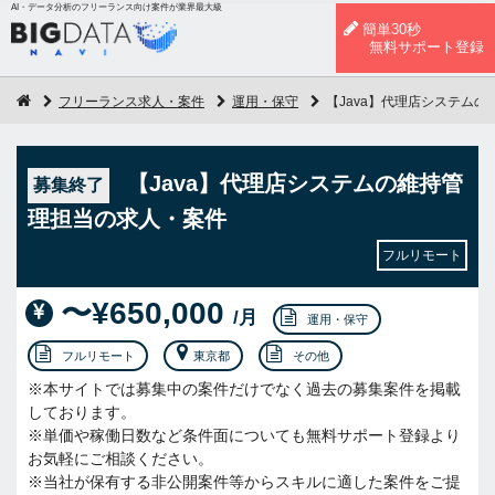
AI・データ分析のフリーランス向け案件が業界最大級
簡単30秒
無料サポート登録
フリーランス求人・案件
運用・保守
【Java】代理店システム
【Java】代理店システムの維持管
募集終了
理担当の求人・案件
フルリモート
〜¥650,000
/月
運用・保守
フルリモート
東京都
その他
※本サイトでは募集中の案件だけでなく過去の募集案件を掲載
しております。
※単価や稼働日数など条件面についても無料サポート登録より
お気軽にご相談ください。
※当社が保有する非公開案件等からスキルに適した案件をご提