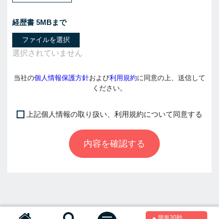
経歴書 5MBまで
ファイルを選択
当社の
個人情報保護方針
および
利用規約
に同意の上、送信して
ください。
上記個人情報の取り扱い、利用規約について同意する
I
f
内容を確認する
y
o
u
a
r
e
a
簡単30秒