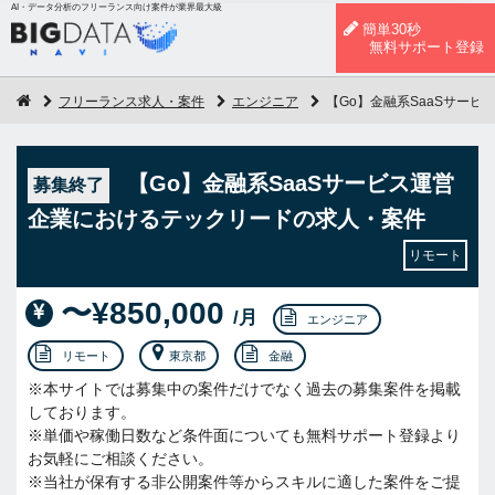
AI・データ分析のフリーランス向け案件が業界最大級
簡単30秒
無料サポート登録
フリーランス求人・案件
エンジニア
【Go】金融系SaaSサー
【Go】金融系SaaSサービス運営
募集終了
企業におけるテックリードの求人・案件
リモート
〜¥850,000
/月
エンジニア
リモート
東京都
金融
※本サイトでは募集中の案件だけでなく過去の募集案件を掲載
しております。
※単価や稼働日数など条件面についても無料サポート登録より
お気軽にご相談ください。
※当社が保有する非公開案件等からスキルに適した案件をご提