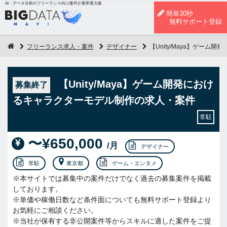
AI・データ分析のフリーランス向け案件が業界最大級
簡単30秒
無料サポート登録
フリーランス求人・案件
デザイナー
【Unity/Maya】ゲー
【Unity/Maya】ゲーム開発におけ
募集終了
るキャラクターモデル制作の求人・案件
常駐
〜¥650,000
/月
デザイナー
常駐
東京都
ゲーム・エンタメ
※本サイトでは募集中の案件だけでなく過去の募集案件を掲載
しております。
※単価や稼働日数など条件面についても無料サポート登録より
お気軽にご相談ください。
※当社が保有する非公開案件等からスキルに適した案件をご提