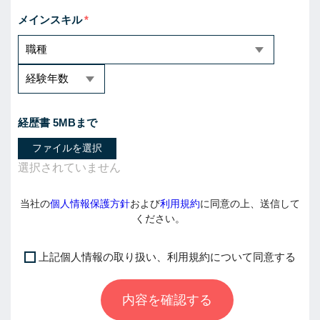
メインスキル
経歴書 5MBまで
ファイルを選択
当社の
個人情報保護方針
および
利用規約
に同意の上、送信して
ください。
上記個人情報の取り扱い、利用規約について同意する
I
f
内容を確認する
y
o