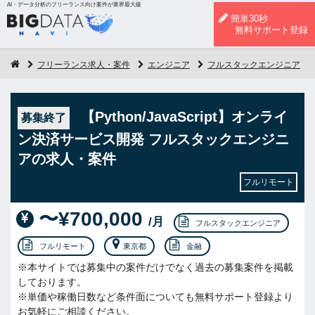
AI・データ分析のフリーランス向け案件が業界最大級
簡単30秒
無料サポート登録
フリーランス求人・案件
エンジニア
フルスタックエンジニア
【Python/JavaScript】オンライ
募集終了
ン決済サービス開発 フルスタックエンジニ
アの求人・案件
フルリモート
〜¥700,000
/月
フルスタックエンジニア
フルリモート
東京都
金融
※本サイトでは募集中の案件だけでなく過去の募集案件を掲載
しております。
※単価や稼働日数など条件面についても無料サポート登録より
お気軽にご相談ください。