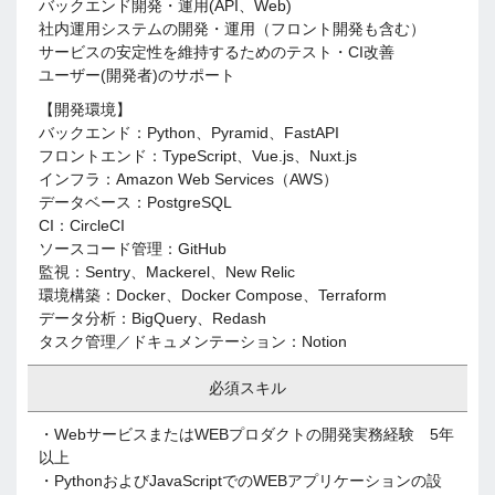
バックエンド開発・運用(API、Web)
社内運用システムの開発・運用（フロント開発も含む）
サービスの安定性を維持するためのテスト・CI改善
ユーザー(開発者)のサポート
【開発環境】
バックエンド：Python、Pyramid、FastAPI
フロントエンド：TypeScript、Vue.js、Nuxt.js
インフラ：Amazon Web Services（AWS）
データベース：PostgreSQL
CI：CircleCI
ソースコード管理：GitHub
監視：Sentry、Mackerel、New Relic
環境構築：Docker、Docker Compose、Terraform
データ分析：BigQuery、Redash
タスク管理／ドキュメンテーション：Notion
必須スキル
・WebサービスまたはWEBプロダクトの開発実務経験 5年
以上
・PythonおよびJavaScriptでのWEBアプリケーションの設