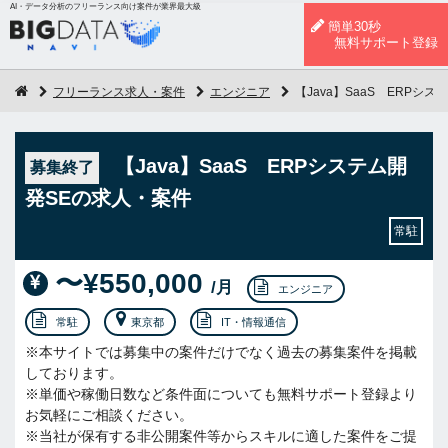
AI・データ分析のフリーランス向け案件が業界最大級
簡単30秒
無料サポート登録
フリーランス求人・案件
エンジニア
【Java】SaaS ERPシ
【Java】SaaS ERPシステム開
募集終了
発SEの求人・案件
常駐
〜¥550,000
/月
エンジニア
常駐
東京都
IT・情報通信
※本サイトでは募集中の案件だけでなく過去の募集案件を掲載
しております。
※単価や稼働日数など条件面についても無料サポート登録より
お気軽にご相談ください。
※当社が保有する非公開案件等からスキルに適した案件をご提