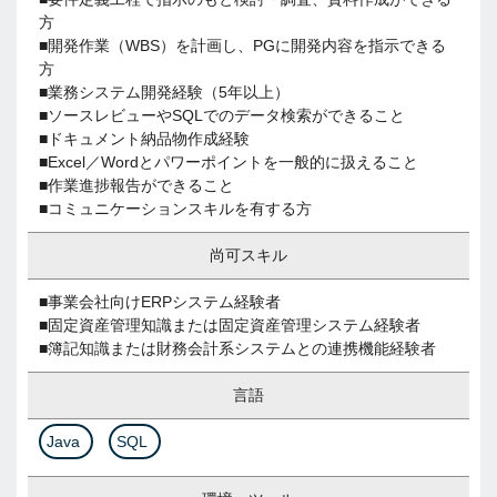
方
■開発作業（WBS）を計画し、PGに開発内容を指示できる
方
■業務システム開発経験（5年以上）
■ソースレビューやSQLでのデータ検索ができること
■ドキュメント納品物作成経験
■Excel／Wordとパワーポイントを一般的に扱えること
■作業進捗報告ができること
■コミュニケーションスキルを有する方
尚可スキル
■事業会社向けERPシステム経験者
■固定資産管理知識または固定資産管理システム経験者
■簿記知識または財務会計系システムとの連携機能経験者
言語
Java
SQL