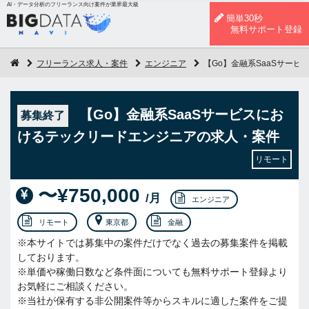
AI・データ分析のフリーランス向け案件が業界最大級
簡単30秒
無料サポート登録
フリーランス求人・案件
エンジニア
【Go】金融系SaaSサー
【Go】金融系SaaSサービスにお
募集終了
けるテックリードエンジニアの求人・案件
リモート
〜¥750,000
/月
エンジニア
リモート
東京都
金融
※本サイトでは募集中の案件だけでなく過去の募集案件を掲載
しております。
※単価や稼働日数など条件面についても無料サポート登録より
お気軽にご相談ください。
※当社が保有する非公開案件等からスキルに適した案件をご提