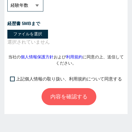
経歴書 5MBまで
ファイルを選択
当社の
個人情報保護方針
および
利用規約
に同意の上、送信して
ください。
上記個人情報の取り扱い、利用規約について同意する
I
f
内容を確認する
y
o
u
a
r
e