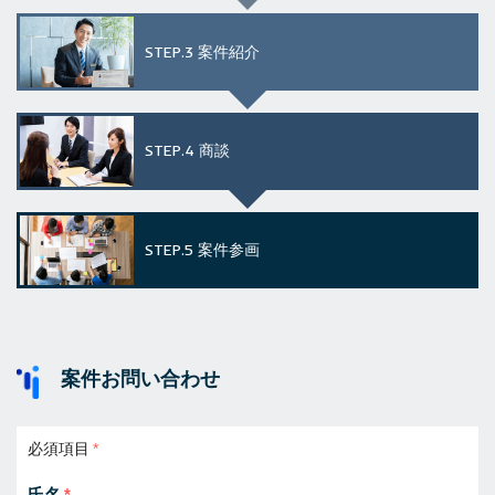
STEP.3
案件紹介
STEP.4
商談
STEP.5
案件参画
案件お問い合わせ
必須項目
氏名