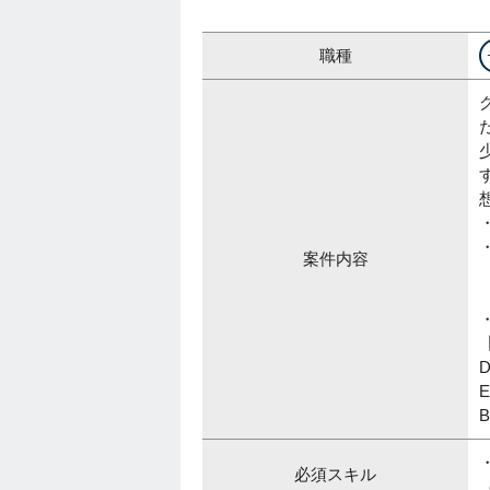
職種
案件内容
D
E
B
必須スキル