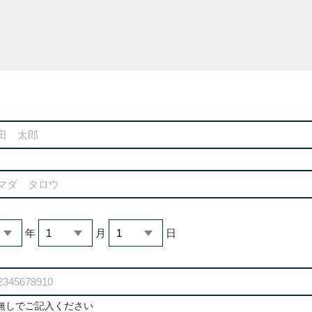
年
月
日
無しでご記入ください