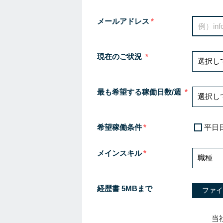
メールアドレス
現在のご状況
最も希望する稼働日数/週
希望稼働条件
平日
メインスキル
経歴書 5MBまで
ファイ
当