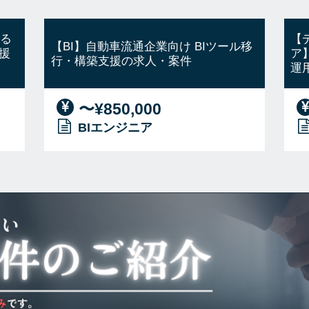
ける
【
【BI】自動車流通企業向け BIツール移
援
ア
行・構築支援の求人・案件
運
〜¥850,000
BIエンジニア