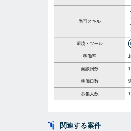
・
尚可スキル
・
環境・ツール
稼働率
1
面談回数
稼働日数
募集人数
関連する案件