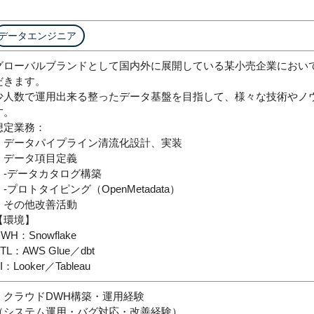
データエンジニア
グローバルブランドとして国内外に展開している某小売企業におい
だきます。
少人数で運用出来る整ったデータ基盤を目指して、様々な技術やノ
す。
想定業務：
・データパイプライン清流化設計、実装
・データ項目定義
-データカタログ構築
-プロトタイピング（OpenMetadata）
・その他改善活動
【環境】
WH：Snowflake
TL：AWS Glue／dbt
I：Looker／Tableau
・クラウドDWH構築・運用経験
（システム運用・バグ対応・改善経験）