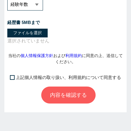
経歴書 5MBまで
ファイルを選択
当社の
個人情報保護方針
および
利用規約
に同意の上、送信して
ください。
上記個人情報の取り扱い、利用規約について同意する
I
f
内容を確認する
y
o
u
a
r
e