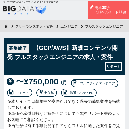
AI・データ分析のフリーランス向け案件が業界最大級
簡単30秒
無料サポート登録
フリーランス求人・案件
エンジニア
フルスタックエンジニア
【GCP/AWS】新規コンテンツ開
募集終了
発 フルスタックエンジニアの求人・案件
リモート
〜¥750,000
/月
フルスタックエンジニア
リモート
東京都
流通・小売・EC
※本サイトでは募集中の案件だけでなく過去の募集案件を掲載
しております。
※単価や稼働日数など条件面についても無料サポート登録より
お気軽にご相談ください。
※当社が保有する非公開案件等からスキルに適した案件をご提