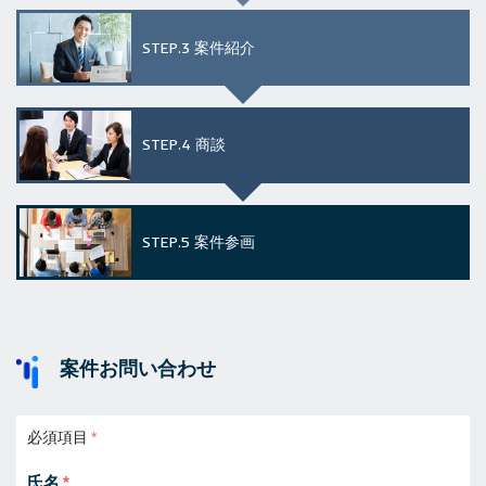
STEP.3
案件紹介
STEP.4
商談
STEP.5
案件参画
案件お問い合わせ
必須項目
氏名