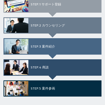
STEP.1
サポート登録
STEP.2
カウンセリング
STEP.3
案件紹介
STEP.4
商談
STEP.5
案件参画