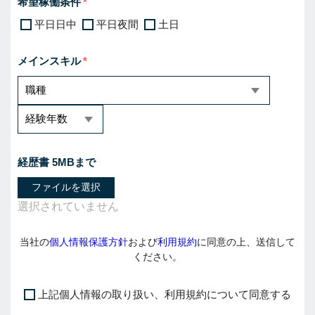
希望稼働条件
平日日中
平日夜間
土日
メインスキル
経歴書 5MBまで
ファイルを選択
当社の
個人情報保護方針
および
利用規約
に同意の上、送信して
ください。
上記個人情報の取り扱い、利用規約について同意する
I