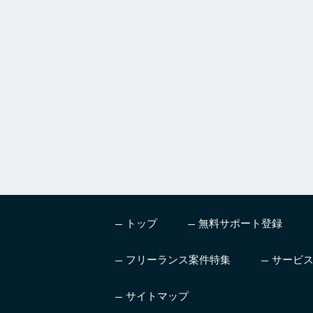
m
a
n
,
i
g
n
o
r
e
t
h
i
s
トップ
無料サポート登録
f
i
e
フリーランス案件特集
サービ
l
d
サイトマップ