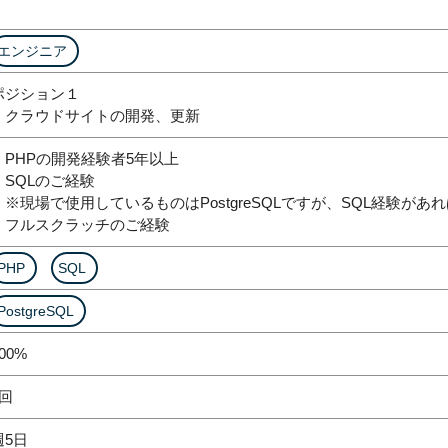
エンジニア
ポジション１
・クラウドサイトの開発、更新
・PHPの開発経験者5年以上
・SQLのご経験
※現場で使用しているものはPostgreSQLですが、SQL経験があ
・フルスクラッチのご経験
PHP
SQL
PostgreSQL
00%
1回
週5日