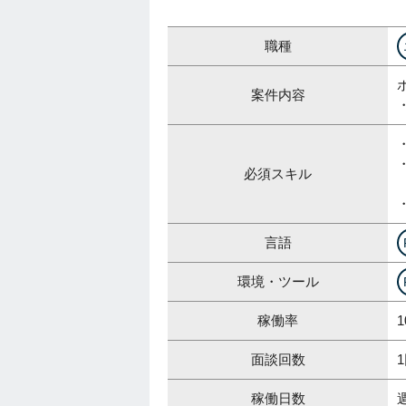
職種
案件内容
必須スキル
言語
環境・ツール
稼働率
1
面談回数
稼働日数