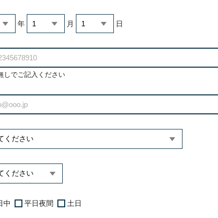
年
月
日
無しでご記入ください
日中
平日夜間
土日