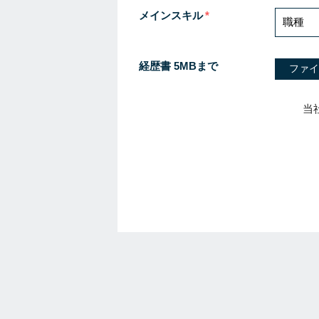
メインスキル
経歴書 5MBまで
ファイ
当
I
f
y
o
u
a
r
e
a
h
u