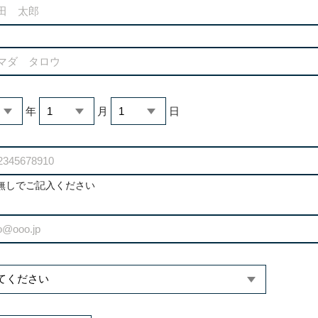
年
月
日
無しでご記入ください