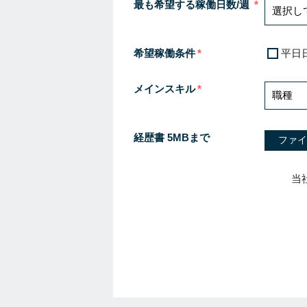
最も希望する稼働日数/週
希望稼働条件
平日
メインスキル
経歴書 5MBまで
ファイ
当
I
f
y
o
u
a