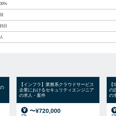
00%
1回
週5日
1人
【インフラ】業務系クラウドサービス
【
の
企業におけるセキュリティエンジニア
の
の求人・案件
の
〜¥720,000