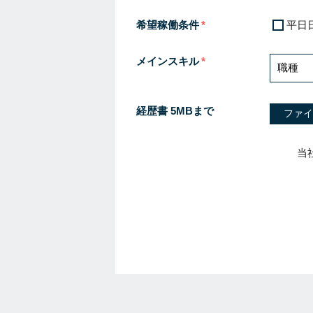
希望稼働条件
平日
メインスキル
経歴書 5MBまで
ファイ
当
I
f
y
o
u
a
r
e