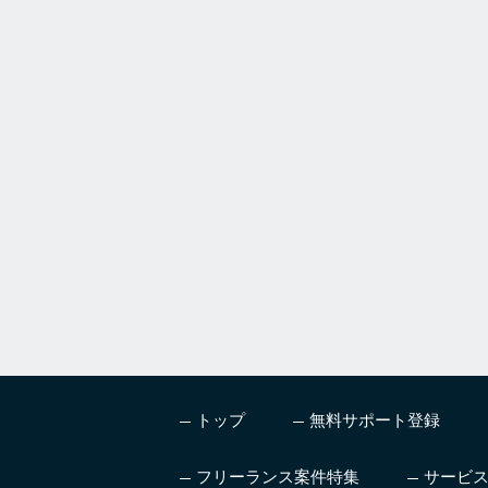
a
h
u
m
a
n
,
i
g
n
o
r
e
t
h
i
s
トップ
無料サポート登録
f
i
e
フリーランス案件特集
サービ