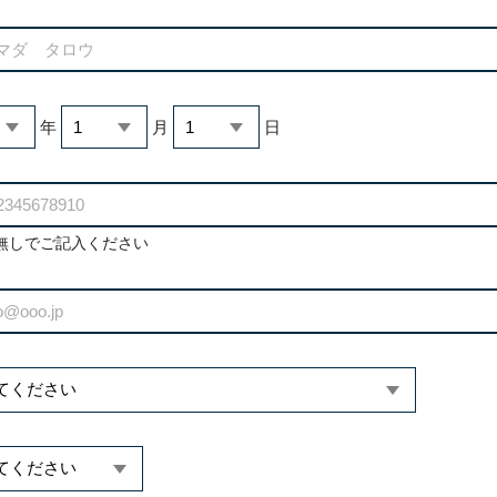
年
月
日
無しでご記入ください