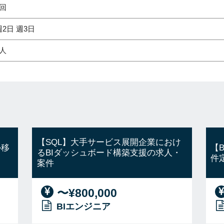
1回
週2日 週3日
1人
【SQL】大手サービス展開企業におけ
ル移
【
るBIダッシュボード構築支援の求人・
件
案件
〜¥800,000
BIエンジニア