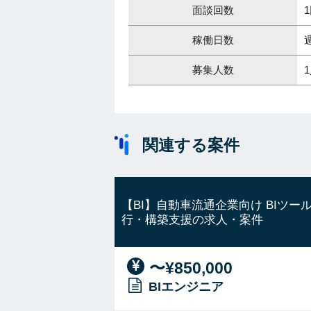
面談回数
稼働日数
募集人数
関連する案件
【BI】自動車流通企業向け BIツー
行・構築支援の求人・案件
〜¥850,000
BIエンジニア