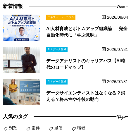
New
新着情報
2026/08/04
エキスパート・コラム
AI人材育成とボトムアップ組織論 ― 完全
自動化時代に「学ぶ意味」
2026/07/31
AI / データ領域
データアナリストのキャリアパス【AI時
代のロードマップ】
2026/07/31
AI / データ領域
データサイエンティストはなくなる？消
える？将来性や今後の動向
Tags
人気のタグ
副業
案件
単価
職種