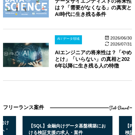
データサイエンティストの将来性
は？「需要がなくなる」の真実と
AI時代に生き残る条件
2026/06/30
AI / データ領域
2026/07/31
AIエンジニアの将来性は？「やめ
とけ」「いらない」の真相と202
6年以降に生き残る人の特徴
Job Board
フリーランス案件
向け
【SQL】金融向けデータ基盤構築にお
【P
人・
ける検証支援の求人・案件
検証