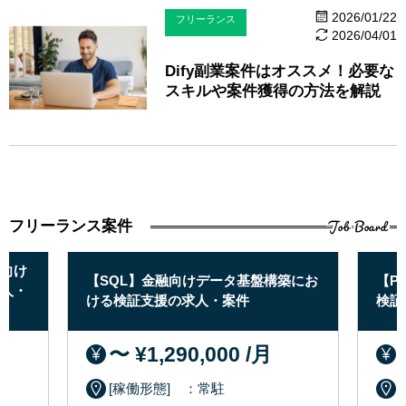
2026/01/22
フリーランス
2026/04/01
Dify副業案件はオススメ！必要な
スキルや案件獲得の方法を解説
Job Board
フリーランス案件
向け
【SQL】金融向けデータ基盤構築にお
【P
人・
ける検証支援の求人・案件
検証
〜 ¥1,290,000 /月
[稼働形態] ：常駐