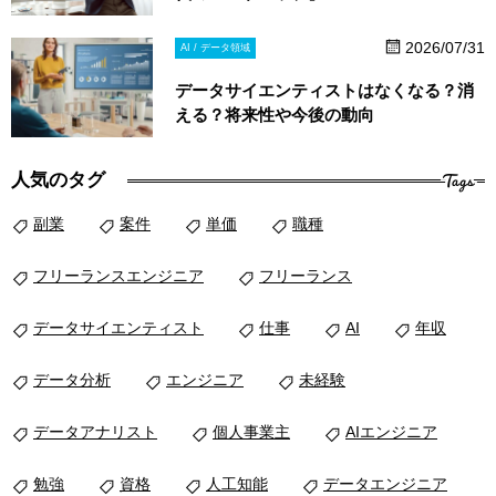
2026/07/31
AI / データ領域
データサイエンティストはなくなる？消
える？将来性や今後の動向
Tags
人気のタグ
副業
案件
単価
職種
フリーランスエンジニア
フリーランス
データサイエンティスト
仕事
AI
年収
データ分析
エンジニア
未経験
データアナリスト
個人事業主
AIエンジニア
勉強
資格
人工知能
データエンジニア