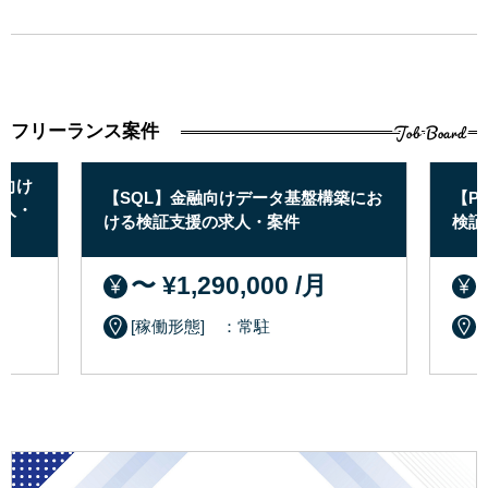
Job Board
フリーランス案件
向け
【SQL】金融向けデータ基盤構築にお
【P
人・
ける検証支援の求人・案件
検証
〜 ¥1,290,000 /月
[稼働形態] ：常駐