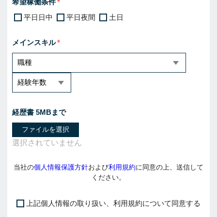
希望稼働条件
平日日中
平日夜間
土日
メインスキル
経歴書 5MBまで
ファイルを選択
当社の
個人情報保護方針
および
利用規約
に同意の上、送信して
ください。
上記個人情報の取り扱い、利用規約について同意する
I