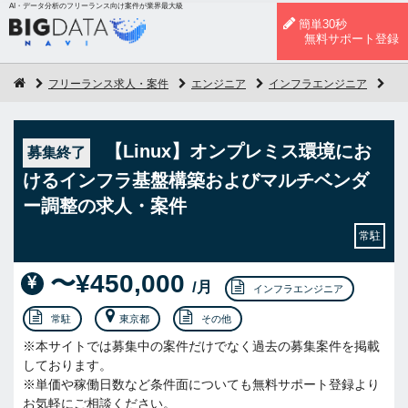
AI・データ分析のフリーランス向け案件が業界最大級
簡単30秒
無料サポート登録
フリーランス求人・案件
エンジニア
インフラエンジニア
【
【Linux】オンプレミス環境にお
募集終了
けるインフラ基盤構築およびマルチベンダ
ー調整の求人・案件
常駐
〜¥450,000
/月
インフラエンジニア
常駐
東京都
その他
※本サイトでは募集中の案件だけでなく過去の募集案件を掲載
しております。
※単価や稼働日数など条件面についても無料サポート登録より
お気軽にご相談ください。