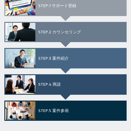
STEP.1
サポート登録
STEP.2
カウンセリング
STEP.3
案件紹介
STEP.4
商談
STEP.5
案件参画