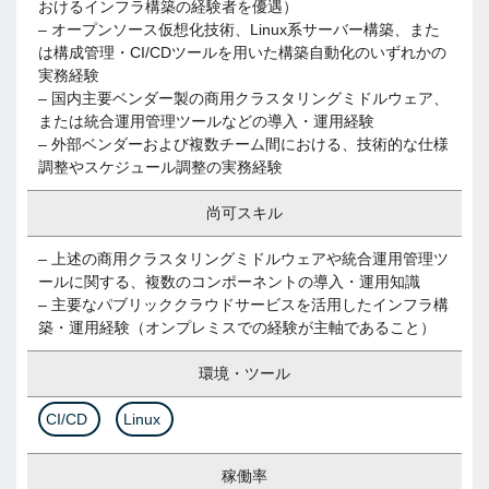
おけるインフラ構築の経験者を優遇）
– オープンソース仮想化技術、Linux系サーバー構築、また
は構成管理・CI/CDツールを用いた構築自動化のいずれかの
実務経験
– 国内主要ベンダー製の商用クラスタリングミドルウェア、
または統合運用管理ツールなどの導入・運用経験
– 外部ベンダーおよび複数チーム間における、技術的な仕様
調整やスケジュール調整の実務経験
尚可スキル
– 上述の商用クラスタリングミドルウェアや統合運用管理ツ
ールに関する、複数のコンポーネントの導入・運用知識
– 主要なパブリッククラウドサービスを活用したインフラ構
築・運用経験（オンプレミスでの経験が主軸であること）
環境・ツール
CI/CD
Linux
稼働率