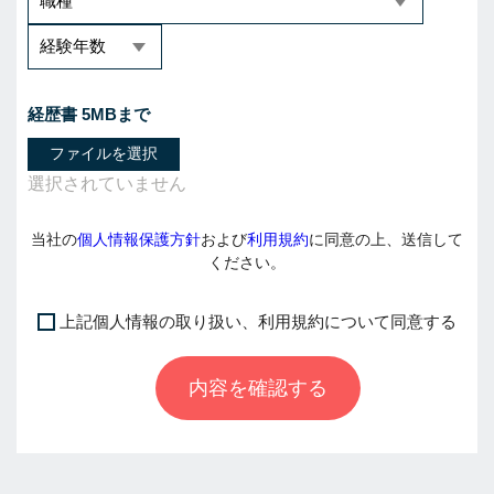
経歴書 5MBまで
ファイルを選択
当社の
個人情報保護方針
および
利用規約
に同意の上、送信して
ください。
上記個人情報の取り扱い、利用規約について同意する
I
f
内容を確認する
y
o
u
a
r