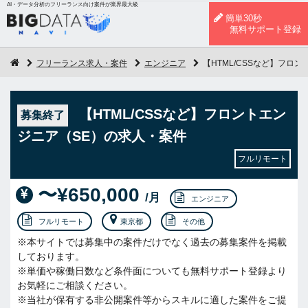
AI・データ分析のフリーランス向け案件が業界最大級
簡単30秒
無料サポート登録
フリーランス求人・案件
エンジニア
【HTML/CSSなど】フロ
【HTML/CSSなど】フロントエン
募集終了
ジニア（SE）の求人・案件
フルリモート
〜¥650,000
/月
エンジニア
フルリモート
東京都
その他
※本サイトでは募集中の案件だけでなく過去の募集案件を掲載
しております。
※単価や稼働日数など条件面についても無料サポート登録より
お気軽にご相談ください。
※当社が保有する非公開案件等からスキルに適した案件をご提