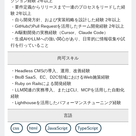
クション経験 2年以上
・要件定義からリリースまで一連のプロセスをリードした経
験 2年以上
・自ら開発方針、および実装戦略を設計した経験 2年以上
・GitHubのPull Requestを活用したチーム開発経験 2年以上
・AI駆動開発の実務経験（Cursor、Claude Code）
・生成AIやLLMへの強い関心があり、日常的に情報収集や試
行を行っていること
尚可スキル
・Headless CMSの導入、運用、改善経験
・BtoB SaaS、EC、D2C領域におけるWeb施策経験
・Ruby on Railsによる開発経験
・LLM関連の実務導入、またはCLI、MCPを活用した自動化
経験
・Lighthouseを活用したパフォーマンスチューニング経験
言語
css
html
JavaScript
TypeScript