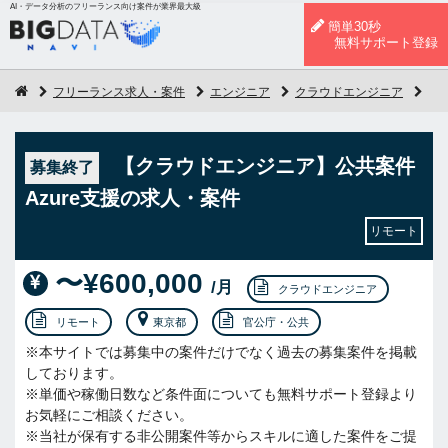
AI・データ分析のフリーランス向け案件が業界最大級
簡単30秒
無料サポート登録
フリーランス求人・案件
エンジニア
クラウドエンジニア
【
【クラウドエンジニア】公共案件
募集終了
Azure支援の求人・案件
リモート
〜¥600,000
/月
クラウドエンジニア
リモート
東京都
官公庁・公共
※本サイトでは募集中の案件だけでなく過去の募集案件を掲載
しております。
※単価や稼働日数など条件面についても無料サポート登録より
お気軽にご相談ください。
※当社が保有する非公開案件等からスキルに適した案件をご提