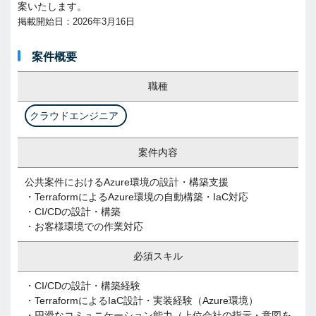
案いたします。
掲載開始日：2026年3月16日
案件概要
職種
クラウドエンジニア
案件内容
公共案件におけるAzure環境の設計・構築支援
・TerraformによるAzure環境の自動構築・IaC対応
・CI/CDの設計・構築
・お客様環境での作業対応
必須スキル
・CI/CDの設計・構築経験
・TerraformによるIaC設計・実装経験（Azure環境）
・円滑なコミュニケーション能力（上位会社の指示・意図を