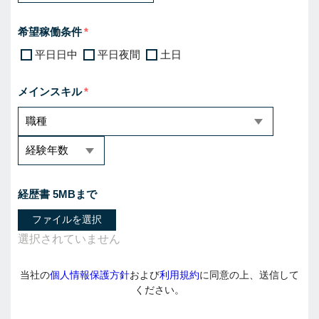
希望稼働条件
平日日中
平日夜間
土日
メインスキル
経歴書 5MBまで
ファイルを選択
当社の
個人情報保護方針
および
利用規約
に同意の上、送信して
ください。