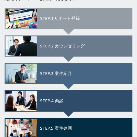
STEP.1
サポート登録
STEP.2
カウンセリング
STEP.3
案件紹介
STEP.4
商談
STEP.5
案件参画