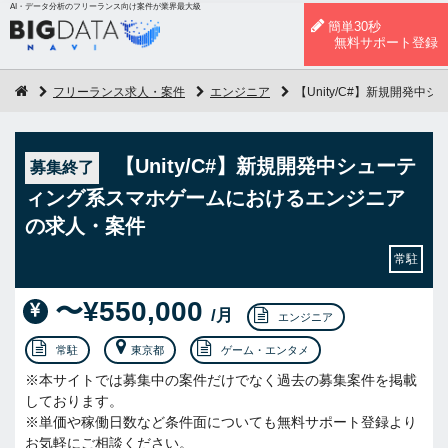
AI・データ分析のフリーランス向け案件が業界最大級
簡単30秒
無料サポート登録
フリーランス求人・案件
エンジニア
【Unity/C#】新規開発
【Unity/C#】新規開発中シューテ
募集終了
ィング系スマホゲームにおけるエンジニア
の求人・案件
常駐
〜¥550,000
/月
エンジニア
常駐
東京都
ゲーム・エンタメ
※本サイトでは募集中の案件だけでなく過去の募集案件を掲載
しております。
※単価や稼働日数など条件面についても無料サポート登録より
お気軽にご相談ください。