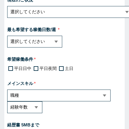
最も希望する稼働日数/週
希望稼働条件
平日日中
平日夜間
土日
メインスキル
経歴書 5MBまで