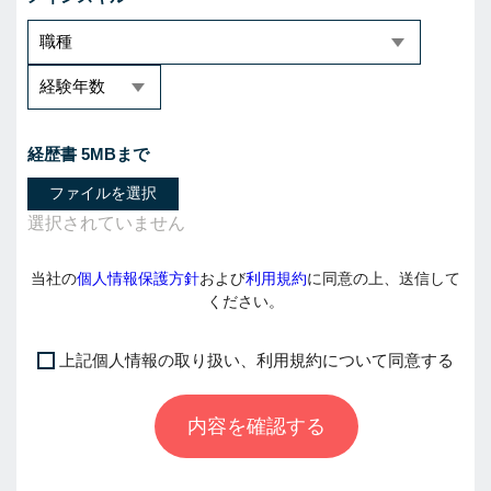
経歴書 5MBまで
ファイルを選択
当社の
個人情報保護方針
および
利用規約
に同意の上、送信して
ください。
上記個人情報の取り扱い、利用規約について同意する
I
f
内容を確認する
y
o
u