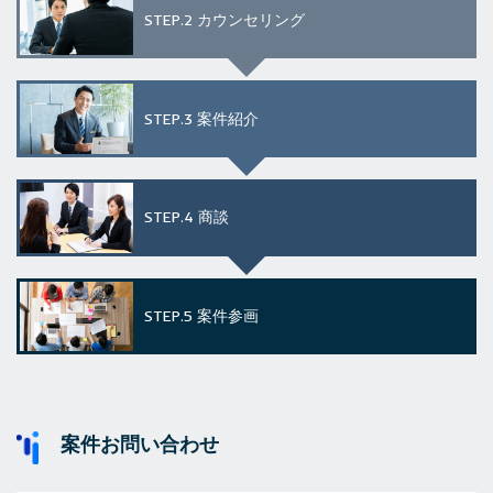
STEP.2
カウンセリング
STEP.3
案件紹介
STEP.4
商談
STEP.5
案件参画
案件お問い合わせ