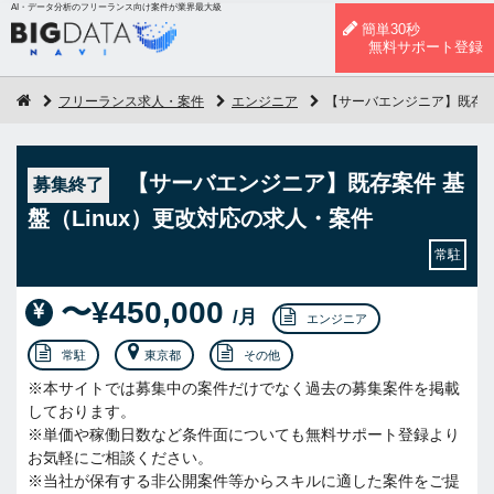
AI・データ分析のフリーランス向け案件が業界最大級
簡単30秒
無料サポート登録
フリーランス求人・案件
エンジニア
【サーバエンジニア】既存案件
【サーバエンジニア】既存案件 基
募集終了
盤（Linux）更改対応の求人・案件
常駐
〜¥450,000
/月
エンジニア
常駐
東京都
その他
※本サイトでは募集中の案件だけでなく過去の募集案件を掲載
しております。
※単価や稼働日数など条件面についても無料サポート登録より
お気軽にご相談ください。
※当社が保有する非公開案件等からスキルに適した案件をご提