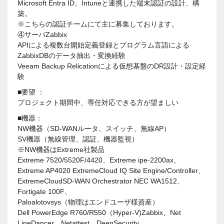
Microsoft Entra ID、Intuneと連携した端末認証の設計、構
築。
※こちらの認証チームにて主に募集しております。
④サーバZabbix
APIによる複数台開始定義登録とプログラム言語による
ZabbixDBのデータ抽出・変換経験
Veeam Backup Relicationによる仮想基盤のDR設計・設定経
験
■要望 ：
プロジェクト期間中、専任対応できる方が望ましい
■機器：
NW機器（SD-WANルータ、スイッチ、無線AP）
SV機器（無線管理、認証、機器監視）
※NW機器はExtreme社製品
Extreme 7520/5520F/4420、Extreme ipe-2200ax、
Extreme AP4020 ExtremeCloud IQ Site Engine/Controller、
ExtremeCloudSD-WAN Orchestrator NEC WA1512、
Fortigate 100F、
Paloalotovsys（物理はエンドユーザ様資産）
Dell PowerEdge R760/R550（Hyper-V)Zabbix、Net
LineDancer、Netattest、DeepSecurity