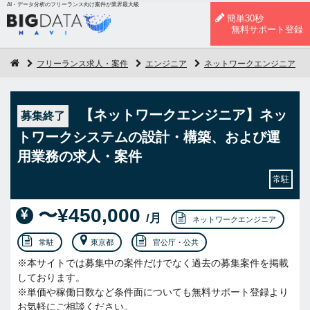
AI・データ分析のフリーランス向け案件が業界最大級
簡単30秒
無料サポート登録
フリーランス求人・案件
エンジニア
ネットワークエンジニア
【ネットワークエンジニア】ネッ
募集終了
トワークシステムの設計・構築、および運
用業務の求人・案件
常駐
〜¥450,000
/月
ネットワークエンジニア
常駐
東京都
官公庁・公共
※本サイトでは募集中の案件だけでなく過去の募集案件を掲載
しております。
※単価や稼働日数など条件面についても無料サポート登録より
お気軽にご相談ください。