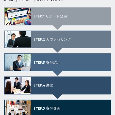
STEP.1
サポート登録
STEP.2
カウンセリング
STEP.3
案件紹介
STEP.4
商談
STEP.5
案件参画