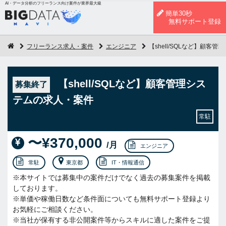
AI・データ分析のフリーランス向け案件が業界最大級
簡単30秒
無料サポート登録
フリーランス求人・案件
エンジニア
【shell/SQLなど】顧客
【shell/SQLなど】顧客管理シス
募集終了
テムの求人・案件
常駐
〜¥370,000
/月
エンジニア
常駐
東京都
IT・情報通信
※本サイトでは募集中の案件だけでなく過去の募集案件を掲載
しております。
※単価や稼働日数など条件面についても無料サポート登録より
お気軽にご相談ください。
※当社が保有する非公開案件等からスキルに適した案件をご提