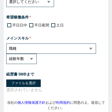
希望稼働条件
平日日中
平日夜間
土日
メインスキル
経歴書 5MBまで
ファイルを選択
当社の
個人情報保護方針
および
利用規約
に同意の上、送信して
ください。