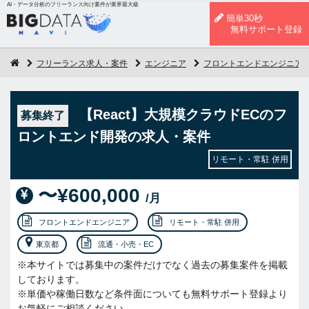
AI・データ分析のフリーランス向け案件が業界最大級
簡単30秒
無料サポート登録
フリーランス求人・案件
エンジニア
フロントエンドエンジニア
【React】大規模クラウドECのフ
募集終了
ロントエンド開発の求人・案件
リモート・常駐 併用
〜¥600,000
/月
フロントエンドエンジニア
リモート・常駐 併用
東京都
流通・小売・EC
※本サイトでは募集中の案件だけでなく過去の募集案件を掲載
しております。
※単価や稼働日数など条件面についても無料サポート登録より
お気軽にご相談ください。