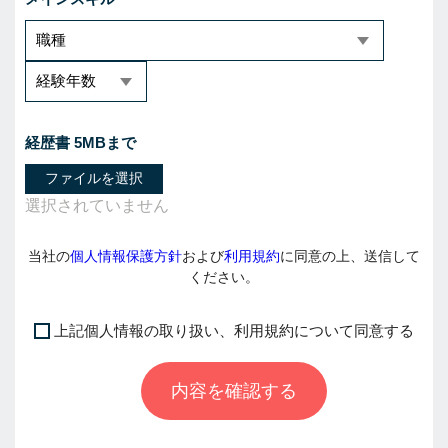
経歴書 5MBまで
ファイルを選択
当社の
個人情報保護方針
および
利用規約
に同意の上、送信して
ください。
上記個人情報の取り扱い、利用規約について同意する
I
f
内容を確認する
y
o
u