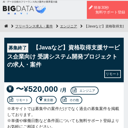
AI・データ分析のフリーランス向け案件が業界最大級
簡単30秒
無料サポート登録
フリーランス求人・案件
エンジニア
【Javaなど】資格取得支
【Javaなど】資格取得支援サービ
募集終了
ス企業向け 受講システム開発プロジェクト
の求人・案件
リモート
〜¥520,000
/月
エンジニア
リモート
東京都
その他
※本サイトでは募集中の案件だけでなく過去の募集案件を掲載
しております。
※単価や稼働日数など条件面についても無料サポート登録より
お気軽にご相談ください。