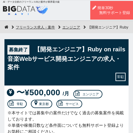
AI・データ分析のフリーランス向け案件が業界最大級
簡単30秒
無料サポート登録
フリーランス求人・案件
エンジニア
【開発エンジニア】Ruby o
【開発エンジニア】Ruby on rails
募集終了
音楽Webサービス開発エンジニアの求人・
案件
常駐
〜¥500,000
/月
エンジニア
常駐
東京都
サービス
※本サイトでは募集中の案件だけでなく過去の募集案件を掲載
しております。
※単価や稼働日数など条件面についても無料サポート登録より
お気軽にご相談ください。