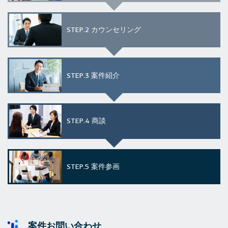
STEP.2
カウンセリング
STEP.3
案件紹介
STEP.4
商談
STEP.5
案件参画
案件お問い合わせ