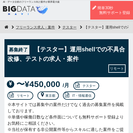
AI・データ分析のフリーランス向け案件が業界最大級
簡単30秒
無料サポート登録
フリーランス求人・案件
テスター
【テスター】運用shellでの
【テスター】運用shellでの不具合
募集終了
改修、テストの求人・案件
リモート
〜¥450,000
/月
テスター
リモート
東京都
IT・情報通信
※本サイトでは募集中の案件だけでなく過去の募集案件を掲載
しております。
※単価や稼働日数など条件面についても無料サポート登録より
お気軽にご相談ください。
※当社が保有する非公開案件等からスキルに適した案件をご提