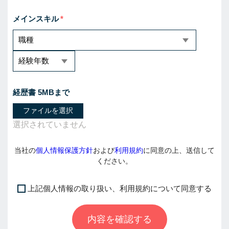
メインスキル
経歴書 5MBまで
ファイルを選択
当社の
個人情報保護方針
および
利用規約
に同意の上、送信して
ください。
上記個人情報の取り扱い、利用規約について同意する
I
f
内容を確認する
y