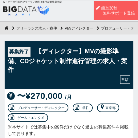
AI・データ分析のフリーランス向け案件が業界最大級
簡単30秒
無料サポート登録
フリーランス求人・案件
PM/ディレクター
プロデューサー・ディ
【ディレクター】MVの撮影準
募集終了
備、CDジャケット制作進行管理の求人・案
件
常駐
〜¥270,000
/月
プロデューサー・ディレクター
常駐
東京都
ゲーム・エンタメ
※本サイトでは募集中の案件だけでなく過去の募集案件を掲載
しております。