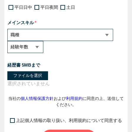
平日日中
平日夜間
土日
メインスキル
経歴書 5MBまで
ファイルを選択
当社の
個人情報保護方針
および
利用規約
に同意の上、送信して
ください。
上記個人情報の取り扱い、利用規約について同意する
I