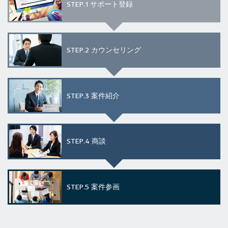
STEP.1
サポート登録
STEP.2
カウンセリング
STEP.3
案件紹介
STEP.4
商談
STEP.5
案件参画