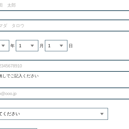
年
月
日
無しでご記入ください