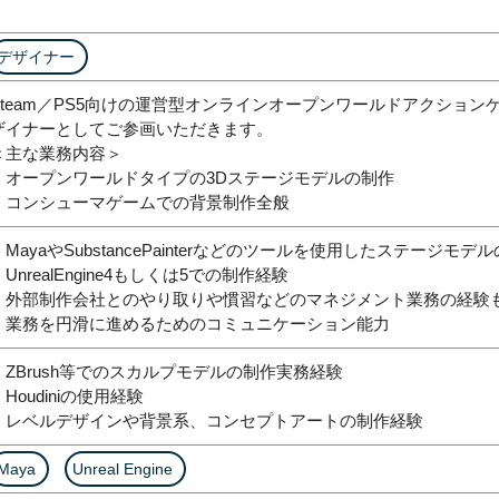
デザイナー
Steam／PS5向けの運営型オンラインオープンワールドアクショ
ザイナーとしてご参画いただきます。
＜主な業務内容＞
・オープンワールドタイプの3Dステージモデルの制作
・コンシューマゲームでの背景制作全般
・MayaやSubstancePainterなどのツールを使用したステージモ
・UnrealEngine4もしくは5での制作経験
・外部制作会社とのやり取りや慣習などのマネジメント業務の経験
・業務を円滑に進めるためのコミュニケーション能力
・ZBrush等でのスカルプモデルの制作実務経験
・Houdiniの使用経験
・レベルデザインや背景系、コンセプトアートの制作経験
Maya
Unreal Engine