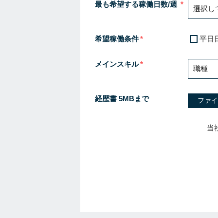
最も希望する稼働日数/週
希望稼働条件
平日
メインスキル
経歴書 5MBまで
ファイ
当
I
f
y
o
u
a