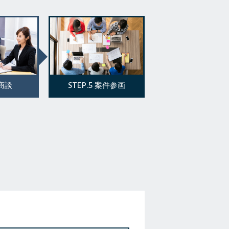
STEP.5
商談
案件参画