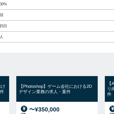
00%
1回
週5日
1人
【A
おけ
【Photoshop】ゲーム会社における2D
リ
件
デザイン業務の求人・案件
件
〜¥350,000