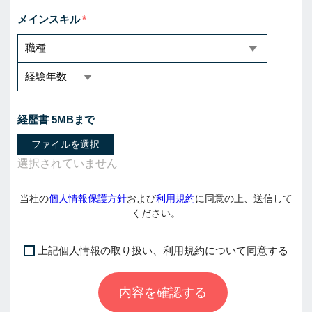
メインスキル
経歴書 5MBまで
ファイルを選択
当社の
個人情報保護方針
および
利用規約
に同意の上、送信して
ください。
上記個人情報の取り扱い、利用規約について同意する
I
f
内容を確認する
y
o