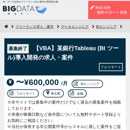
AI・データ分析のフリーランス向け案件が業界最大級
簡単30秒
無料サポート登録
フリーランス求人・案件
データエンジニア
BIエンジニア
【V
【VBA】某銀行Tableau (BI ツー
募集終了
ル)導入開発の求人・案件
フルリモート
〜¥600,000
/月
BIエンジニア
フルリモート
東京都
金融
※本サイトでは募集中の案件だけでなく過去の募集案件を掲載
しております。
※単価や稼働日数など条件面についても無料サポート登録より
お気軽にご相談ください。
※当社が保有する非公開案件等からスキルに適した案件をご提