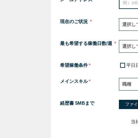
現在のご状況
最も希望する稼働日数/週
希望稼働条件
平日
メインスキル
経歴書 5MBまで
ファイ
当