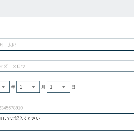
年
月
日
無しでご記入ください