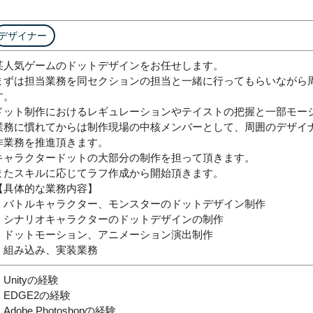
デザイナー
某人気ゲームのドットデザインをお任せします。
まずは担当業務を同セクションの担当と一緒に行ってもらいながら
す。
ドット制作におけるレギュレーションやテイストの把握と一部モー
業務に慣れてからは制作現場の中核メンバーとして、周囲のデザイナ
作業務を推進頂きます。
キャラクタードットの大部分の制作を担って頂きます。
またスキルに応じてラフ作成から開始頂きます。
【具体的な業務内容】
・バトルキャラクター、モンスターのドットデザイン制作
・シナリオキャラクターのドットデザインの制作
・ドットモーション、アニメーション演出制作
・組み込み、実装業務
・Unityの経験
・EDGE2の経験
Adobe Photoshopの経験