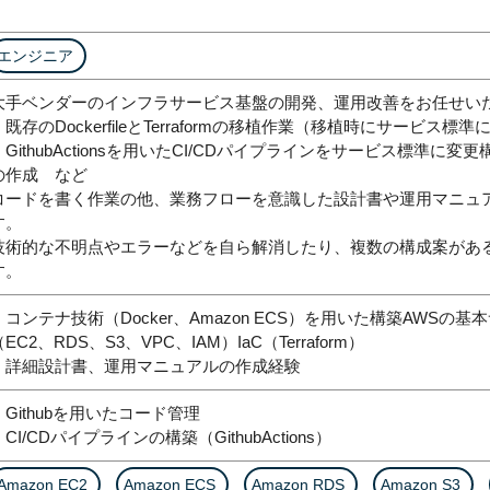
エンジニア
大手ベンダーのインフラサービス基盤の開発、運用改善をお任せい
・既存のDockerfileとTerraformの移植作業（移植時にサービス標
・GithubActionsを用いたCI/CDパイプラインをサービス標準
の作成 など
コードを書く作業の他、業務フローを意識した設計書や運用マニュ
す。
技術的な不明点やエラーなどを自ら解消したり、複数の構成案があ
す。
・コンテナ技術（Docker、Amazon ECS）を用いた構築AWSの
（EC2、RDS、S3、VPC、IAM）IaC（Terraform）
・詳細設計書、運用マニュアルの作成経験
・Githubを用いたコード管理
・CI/CDパイプラインの構築（GithubActions）
Amazon EC2
Amazon ECS
Amazon RDS
Amazon S3