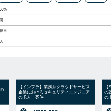
00%
2回
週5日
1人
【インフラ】業務系クラウドサービス
【
の
企業におけるセキュリティエンジニア
の
の求人・案件
の