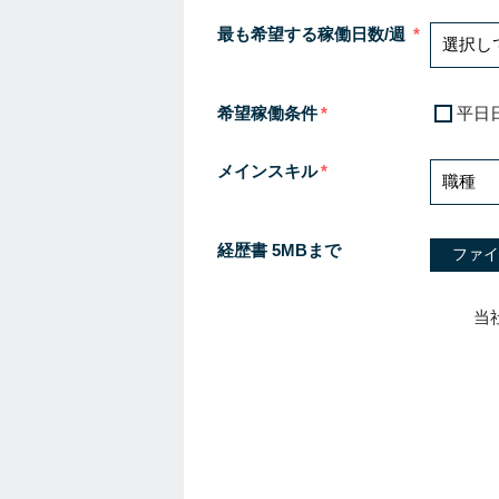
最も希望する稼働日数/週
希望稼働条件
平日
メインスキル
経歴書 5MBまで
ファイ
当
I
f
y
o
u