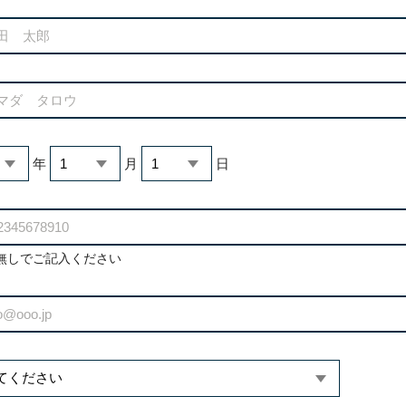
年
月
日
無しでご記入ください