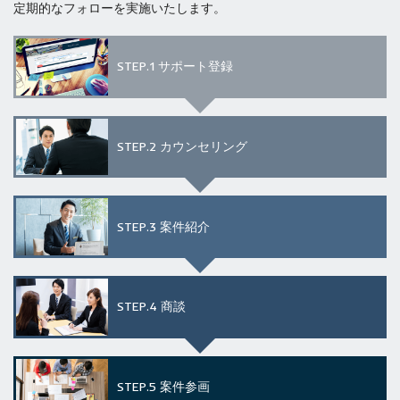
定期的なフォローを実施いたします。
STEP.1
サポート登録
STEP.2
カウンセリング
STEP.3
案件紹介
STEP.4
商談
STEP.5
案件参画