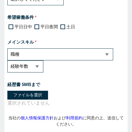
希望稼働条件
平日日中
平日夜間
土日
メインスキル
経歴書 5MBまで
ファイルを選択
当社の
個人情報保護方針
および
利用規約
に同意の上、送信して
ください。