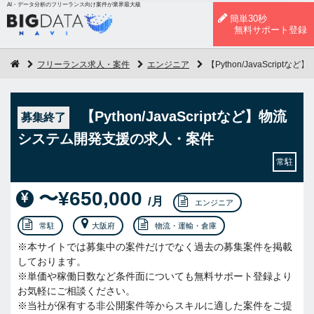
AI・データ分析のフリーランス向け案件が業界最大級
簡単30秒
無料サポート登録
フリーランス求人・案件
エンジニア
【Python/JavaScri
【Python/JavaScriptなど】物流
募集終了
システム開発支援の求人・案件
常駐
〜¥650,000
/月
エンジニア
常駐
大阪府
物流・運輸・倉庫
※本サイトでは募集中の案件だけでなく過去の募集案件を掲載
しております。
※単価や稼働日数など条件面についても無料サポート登録より
お気軽にご相談ください。
※当社が保有する非公開案件等からスキルに適した案件をご提