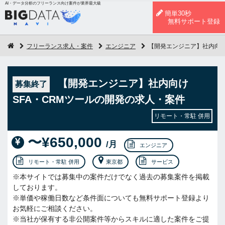
AI・データ分析のフリーランス向け案件が業界最大級
簡単30秒
無料サポート登録
フリーランス求人・案件
エンジニア
【開発エンジニア】社内向け
【開発エンジニア】社内向け
募集終了
SFA・CRMツールの開発の求人・案件
リモート・常駐 併用
〜¥650,000
/月
エンジニア
リモート・常駐 併用
東京都
サービス
※本サイトでは募集中の案件だけでなく過去の募集案件を掲載
しております。
※単価や稼働日数など条件面についても無料サポート登録より
お気軽にご相談ください。
※当社が保有する非公開案件等からスキルに適した案件をご提