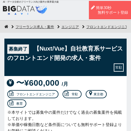
AI・データ分析のフリーランス向け案件が業界最大級
簡単30秒
無料サポート登録
フリーランス求人・案件
エンジニア
フロントエンドエンジニア
【Nuxt/Vue】自社教育系サービス
募集終了
のフロントエンド開発の求人・案件
常駐
〜¥600,000
/月
フロントエンドエンジニア
常駐
東京都
教育
※本サイトでは募集中の案件だけでなく過去の募集案件を掲載
しております。
※単価や稼働日数など条件面についても無料サポート登録より
お気軽にご相談ください。