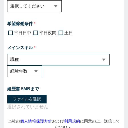
希望稼働条件
平日日中
平日夜間
土日
メインスキル
経歴書 5MBまで
ファイルを選択
当社の
個人情報保護方針
および
利用規約
に同意の上、送信して
ください。