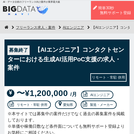
AI・データ分析のフリーランス向け案件が業界最大級
簡単30秒
無料サポート登録
フリーランス求人・案件
AIエンジニア
【AIエンジニア】コンタ
【AIエンジニア】コンタクトセン
募集終了
ターにおける生成AI活用PoC支援の求人・
案件
リモート・常駐 併用
〜¥1,200,000
/月
AIエンジニア
リモート・常駐 併用
愛知県
製造・メーカー
※本サイトでは募集中の案件だけでなく過去の募集案件を掲載
しております。
※単価や稼働日数など条件面についても無料サポート登録より
お気軽にご相談ください。